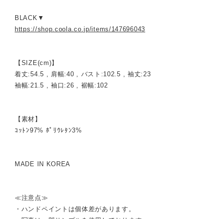
BLACK▼
https://shop.coola.co.jp/items/147696043
【SIZE(cm)】
着丈:54.5 , 肩幅:40 , バスト:102.5 , 袖丈:23
袖幅:21.5 , 袖口:26 , 裾幅:102
【素材】
ｺｯﾄﾝ97% ﾎﾟﾘｳﾚﾀﾝ3%
MADE IN KOREA
≪注意点≫
・ハンドペイントは個体差があります。