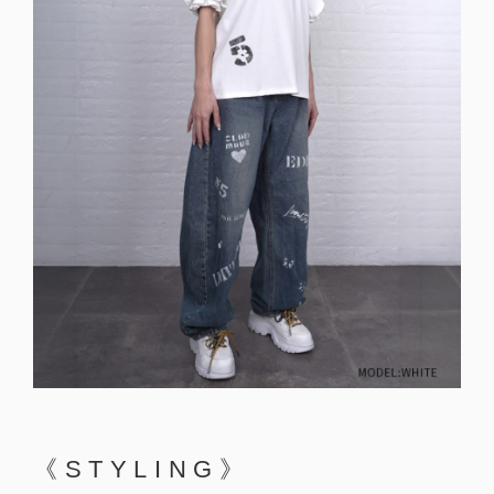
《STYLING》