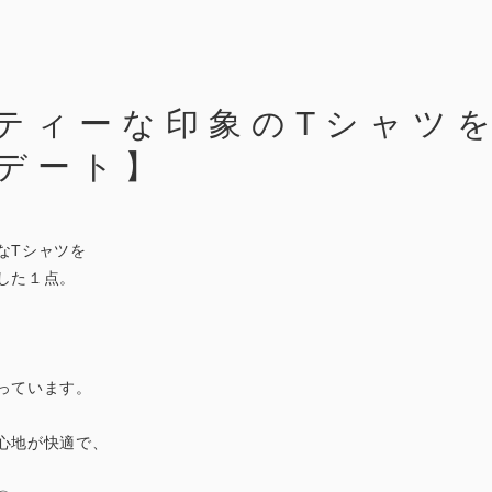
ティーな印象のTシャツ
デート】
なTシャツを
した１点。
っています。
心地が快適で、