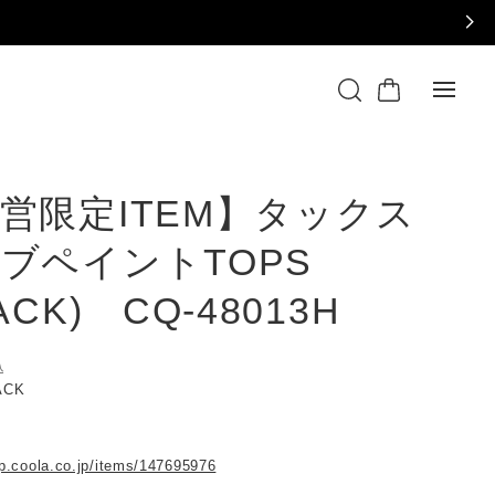
営限定ITEM】タックス
ブペイントTOPS
ACK) CQ-48013H
込
LACK
op.coola.co.jp/items/147695976