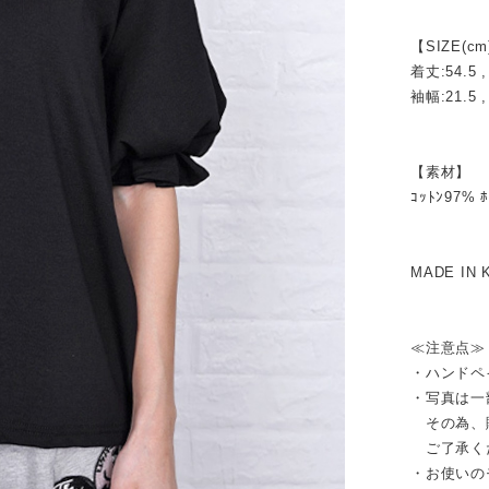
【SIZE(cm
着丈:54.5 
袖幅:21.5 ,
【素材】
ｺｯﾄﾝ97% 
MADE IN 
≪注意点≫
・ハンドペ
・写真は一
その為、販
ご了承く
・お使いの