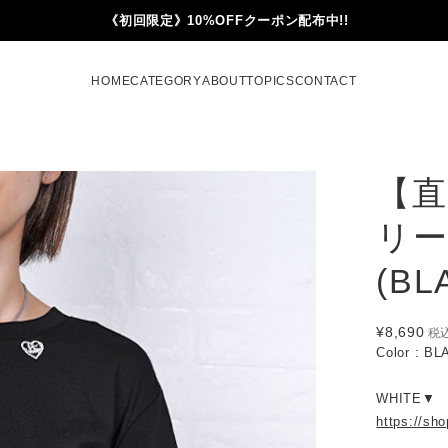
《初回限定》10%OFFクーポン配布中!!
HOME
CATEGORY
ABOUT
TOPICS
CONTACT
【直
リー
(BL
¥8,690
税
Color : B
WHITE▼
https://sh