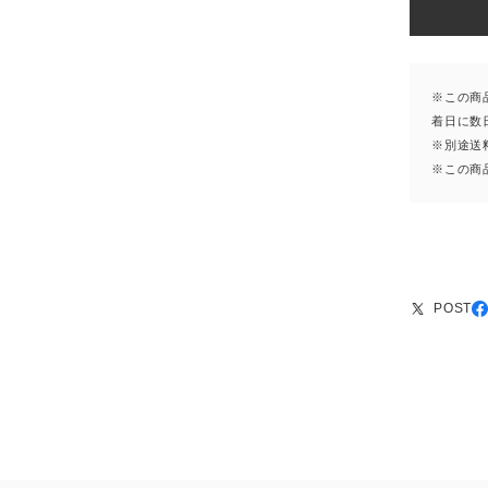
※この商
着日に数
※別途送
※この商
POST