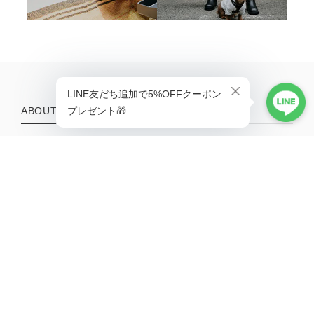
ABOUT
Life is better with a little adventure.
MENU
HOME
ABOUT
TOPICS
CONTACT
SHOPPING GUIDE
MAIL MAGAZINE