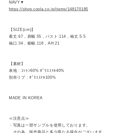
NAVY▼
https://shop.coola.co.jp/items/148170185
【SIZE(cm)】
着丈:67 , 肩幅:55 , バスト:114 , 袖丈:5.5
袖口:34 , 裾幅:118 , AH:21
【素材】
表地 : ｺｯﾄﾝ60% ﾎﾟﾘｴｽﾃﾙ40%
別布リブ : ﾎﾟﾘｴｽﾃﾙ100%
MADE IN KOREA
≪注意点≫
・写真は一部サンプルを使用しております。
その為、販売商品と多少異なる場合がございます。