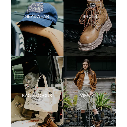
HEADWEAR
SHOES
BAG & GOODS
VIEW ALL