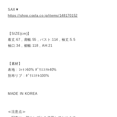
SAX▼
https://shop.coola.co.jp/items/148170152
【SIZE(cm)】
着丈:67 , 肩幅:55 , バスト:114 , 袖丈:5.5
袖口:34 , 裾幅:118 , AH:21
【素材】
表地 : ｺｯﾄﾝ60% ﾎﾟﾘｴｽﾃﾙ40%
別布リブ : ﾎﾟﾘｴｽﾃﾙ100%
MADE IN KOREA
≪注意点≫