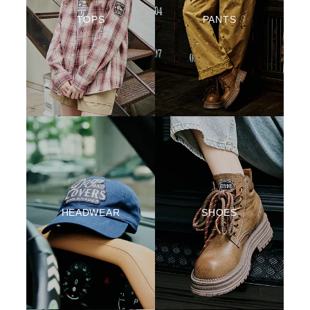
TOPS
PANTS
HEADWEAR
SHOES