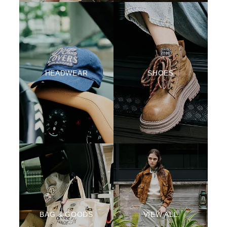
HEADWEAR
SHOES
BAG & GOODS
VIEW ALL