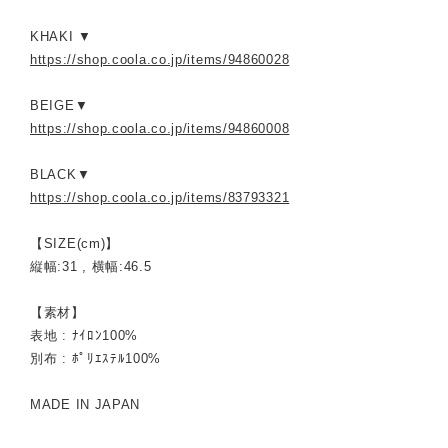
KHAKI ▼
https://shop.coola.co.jp/items/94860028
BEIGE▼
https://shop.coola.co.jp/items/94860008
BLACK▼
https://shop.coola.co.jp/items/83793321
【SIZE(cm)】
縦幅:31 , 横幅:46.5
【素材】
表地 : ﾅｲﾛﾝ100%
別布 : ﾎﾟﾘｴｽﾃﾙ100%
MADE IN JAPAN