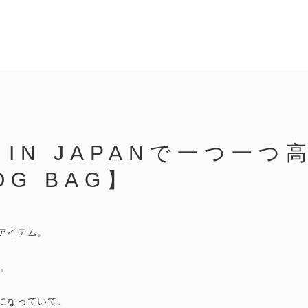
 IN JAPANで一つ一
G BAG】
アイテム。
場。
になっていて、