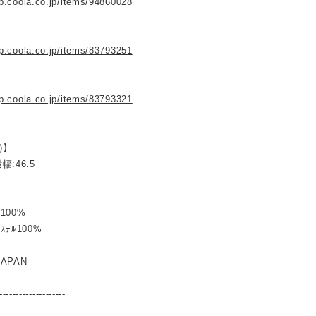
op.coola.co.jp/items/94860028
op.coola.co.jp/items/83793251
op.coola.co.jp/items/83793321
)】
横幅:46.5
ﾝ100%
ｴｽﾃﾙ100%
JAPAN
--------------------