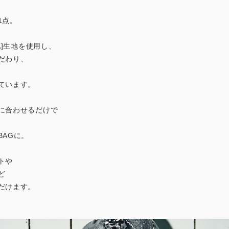
1点。
A]生地を使用し、
だわり、
ています。
に合わせるだけで
BAGに。
トや
ど
だけます。