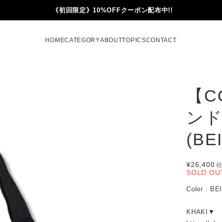
《初回限定》10%OFFクーポン配布中!!
HOME
CATEGORY
ABOUT
TOPICS
CONTACT
【C
ンド
(BE
¥26,400
SOLD OU
Color : BE
KHAKI▼