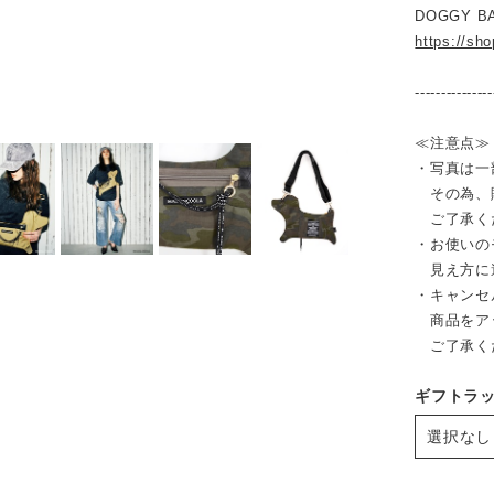
DOGGY 
https://sh
---------------
≪注意点≫
・写真は一
その為、販
ご了承く
・お使いの
見え方に
・キャンセ
商品をア
ご了承く
ギフトラ